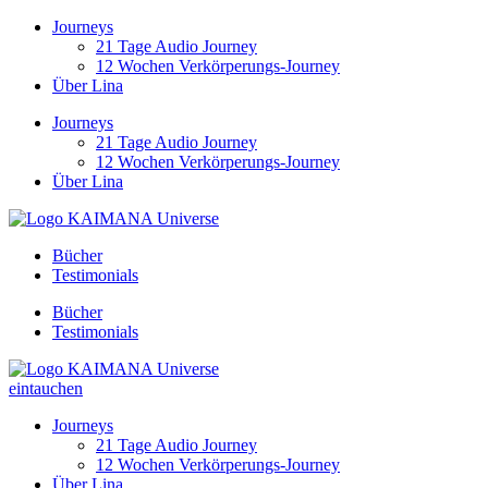
Zum
Journeys
Inhalt
21 Tage Audio Journey
springen
12 Wochen Verkörperungs-Journey
Über Lina
Journeys
21 Tage Audio Journey
12 Wochen Verkörperungs-Journey
Über Lina
Bücher
Testimonials
Bücher
Testimonials
eintauchen
Journeys
21 Tage Audio Journey
12 Wochen Verkörperungs-Journey
Über Lina